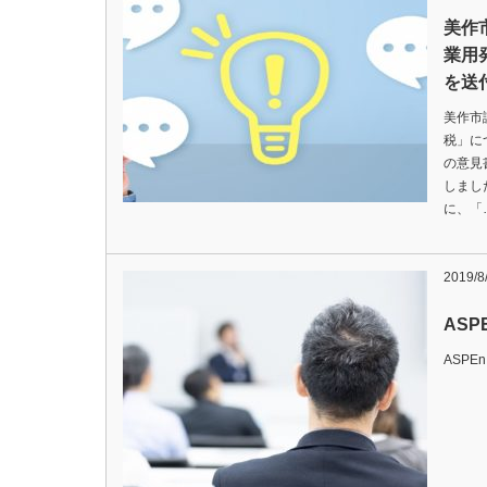
美作
業用
を送
美作市
税」に
の意見
しまし
に、「
2019/8
AS
ASPE