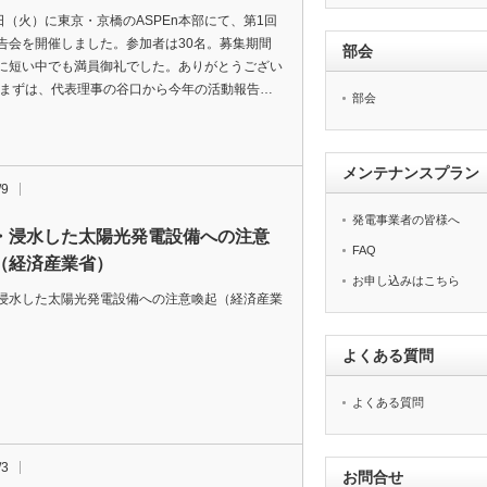
0日（火）に東京・京橋のASPEn本部にて、第1回
告会を開催しました。参加者は30名。募集期間
部会
に短い中でも満員御礼でした。ありがとうござい
 まずは、代表理事の谷口から今年の活動報告…
部会
メンテナンスプラン
/9
発電事業者の皆様へ
・浸水した太陽光発電設備への注意
FAQ
（経済産業省）
お申し込みはこちら
浸水した太陽光発電設備への注意喚起（経済産業
よくある質問
よくある質問
/3
お問合せ