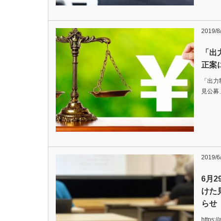
2019/8
「出
正案
「出力
見公募
2019/6
6月
けた
らせ
https: