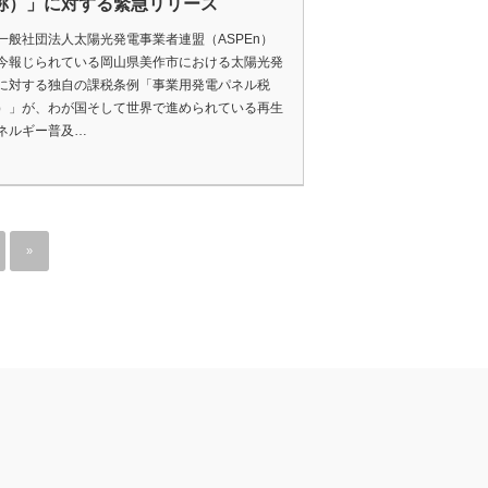
称）」に対する緊急リリース
一般社団法人太陽光発電事業者連盟（ASPEn）
今報じられている岡山県美作市における太陽光発
に対する独自の課税条例「事業用発電パネル税
）」が、わが国そして世界で進められている再生
ネルギー普及…
»