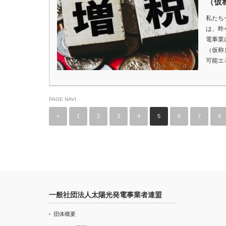
（仮
私たち
は、昨
電事業
（仮称
可能エ
PAGE NAVI
«
1
2
3
4
5
6
7
8
一般社団法人太陽光発電事業者連盟
団体概要