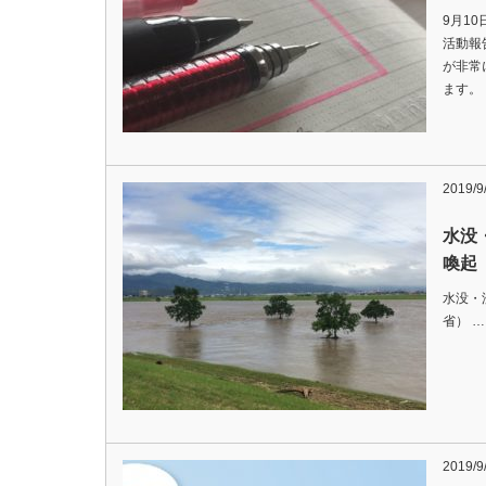
9月1
活動報
が非常
ます。
2019/9
水没
喚起
水没・
省） …
2019/9