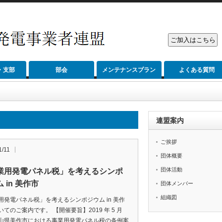
・支部
部会
メンテナンスプラン
よくある質問
連盟案内
ご挨拶
1/11
団体概要
団体活動
業用発電パネル税」を考えるシンポ
 in 美作市
団体メンバー
組織図
用発電パネル税」を考えるシンポジウム in 美作
てのご案内です。 【開催要旨】2019 年 5 月
山県美作市における事業用発電パネル税の条例案