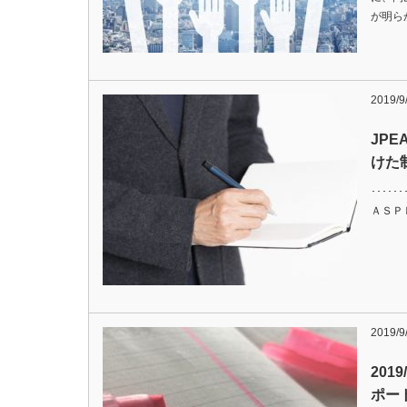
が明ら
2019/9
JP
けた
･････
ＡＳＰ
2019/9
201
ポー