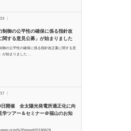
/23
力制御の公平性の確保に係る指針改
に関する意見公募」が始まりました
制御の公平性の確保に係る指針改正案に関する意
」が始まりました …
/17
29日開催 全太陽光発電所適正化に向
見学ツアー＆セミナー＠福山のお知
//aspen.or.jp/%2Freport/20190629 …