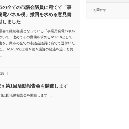
市の全ての市議会議員に宛てて「事
お問合せ
発電パネル税」撤回を求める意見書
付しました
議会で継続審議となっている「事業用発電パネル
ついて、改めてその撤回を求めるASPEnとして
書を、同市の全ての市議会議員に宛てて送付いた
た。 ASPEnでは引き続き議論の経過を追うと共
…
/28
PEn 第1回活動報告会を開催します
n 第1回活動報告会を開催します …