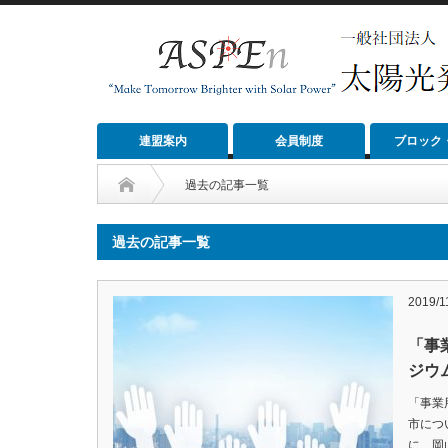
連盟案内
会員制度
ブロック
過去の記事一覧
過去の記事一覧
2019/1
「事
ジウム
「事業
市につい
に、岡