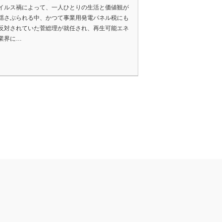
イルス禍によって、一人ひとりの生活と価値観が
揺さぶられる中、かつて事業用発電パネル税にも
反対されていた菅総理が就任され、再生可能エネ
業界に…