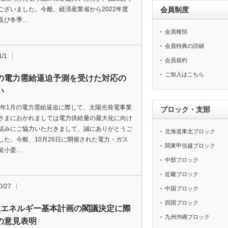
ございました。今般、経済産業省から2022年度
会員制度
及び冬季…
会員種別
会員特典の詳細
1/1
会員規約
ご加入はこちら
の電力需給逼迫予測を受けた対応の
い
1年1月の電力需給逼迫に際して、太陽光発電事業
ブロック・支部
さまにおかれましては電力供給量の最大化に向け
組みにご協力いただきまして、誠にありがとうご
北海道東北ブロック
した。今般、10月26日に開催された電力・ガス
関東甲信越ブロック
策小委…
中部ブロック
近畿ブロック
0/27
中国ブロック
四国ブロック
次エネルギー基本計画の閣議決定に際
九州沖縄ブロック
の意見表明