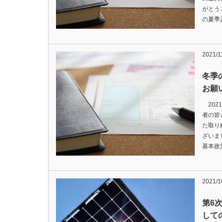
がとう
の夏季
2021/1
冬季
お願
202
者の皆
た取り
ざいま
基本政
2021/1
第6
して