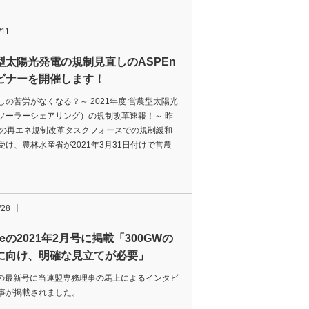
/11
型太陽光発電の規制見直しのASPEn
ビナーを開催します！
しの苦労がなくなる？～ 2021年度 営農型太陽光
ソーラーシェアリング）の規制改革速報！～ 昨
月の再エネ規制改革タスクフォースでの規制緩和
受け、農林水産省が2021年3月31日付けで営農
/28
yeの2021年2月号に掲載「300GWの
に向け、明確な見立てが必要」
yeの最新号に当連盟専務理事の馬上によるインタビ
事が掲載されました。 …