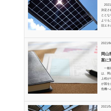
202
決定さ
ととな
よりも
旧エネ
2021/9
岡山
案に
一般社
は、岡
上程が
が国を
危機へ
2021/5