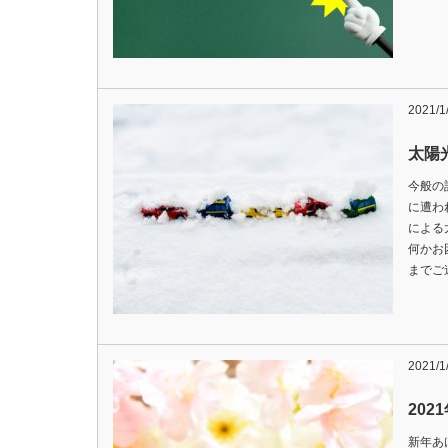
2021/1
太陽
今般の
に遭わ
による
何かお
までご
2021/1
202
新年あ