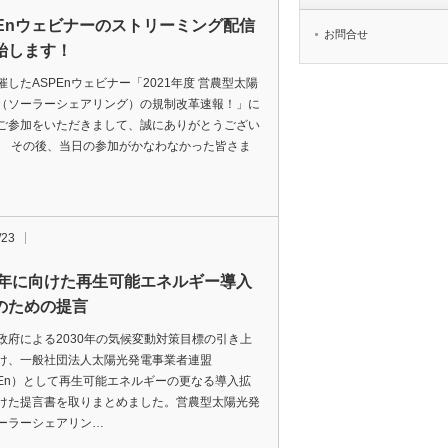
PEnウェビナーのストリーミング配信
お問合せ
始します！
催したASPEnウェビナー「2021年度 営農型太陽
（ソーラーシェアリング）の規制改革速報！」に
ご参加をいただきまして、誠にありがとうござい
。 その後、当日の参加がかなわなかった皆さま
/23
30年に向けた再生可能エネルギー導入
のための提言
府による2030年の気候変動対策目標の引き上
け、一般社団法人太陽光発電事業者連盟
PEn）として再生可能エネルギーの更なる導入拡
けた提言書を取りまとめました。営農型太陽光発
ーラーシェアリン…