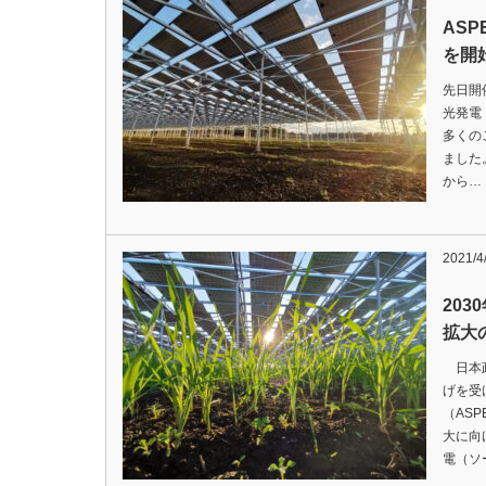
AS
を開
先日開
光発電
多くの
ました
から…
2021/4
20
拡大
日本政
げを受
（AS
大に向
電（ソ