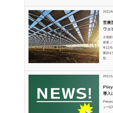
2021/4
営農
ウェ
土地探
発電（
年12
要請を
型…
2021/1
PVe
導入
PVe
ュー記