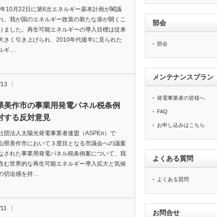
1年10月22日に第6次エネルギー基本計画が閣議
れ、我が国のエネルギー政策の新たな扉が開くこ
部会
りました。再生可能エネルギーの導入目標は従来
大きく引き上げられ、2010年代後半に見られた
部会
ルギ…
メンテナンスプラン
/13
発電事業者の皆様へ
県美作市の事業用発電パネル税条例
FAQ
対する反対意見
お申し込みはこちら
団法人太陽光発電事業者連盟（ASPEn）で
山県美作市において３度目となる市議会への議案
なされた事業用発電パネル税条例案について、我
よくある質問
含む世界的な再生可能エネルギー導入拡大と気候
の切迫感を持…
よくある質問
/11
お問合せ