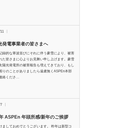
/11
光発電事業者の皆さまへ
記録的な寒波並びにそれに伴う豪雪により、被害
れた皆さまに心よりお見舞い申し上げます。豪雪
太陽光発電所の被害報告も増えてきており、もし
困りのことがありましたら遠慮無くASPEn本部
連絡くださ…
/7
1年 ASPEn 年頭所感/新年のご挨拶
けましておめでとうございます。 昨年は新型コ