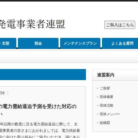
・支部
部会
メンテナンスプラン
よくある質問
連盟案内
ご挨拶
/26
団体概要
団体活動
の電力需給逼迫予測を受けた対応の
い
団体メンバー
組織図
1年以降の数度に亘る電力需給逼迫に際して、太
電事業者の皆さまにおかれましては、電力供給量
化に向けた取り組みにご協力いただき、誠にあり