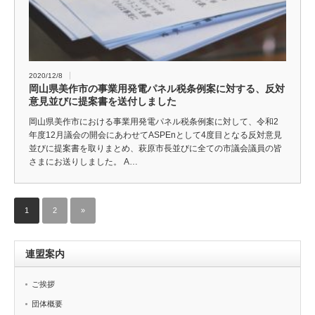
2020/12/8
岡山県美作市の事業用発電パネル税条例案に対する、反対
意見並びに提案書を送付しました
岡山県美作市における事業用発電パネル税条例案に対して、令和2
年度12月議会の開会にあわせてASPEnとして4度目となる反対意見
並びに提案書を取りまとめ、萩原市長並びに全ての市議会議員の皆
さまにお送りしました。 A…
1
2
»
連盟案内
ご挨拶
団体概要