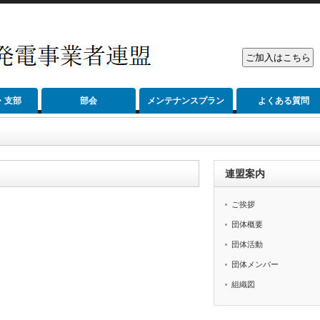
・支部
部会
メンテナンスプラン
よくある質問
連盟案内
ご挨拶
団体概要
団体活動
団体メンバー
組織図