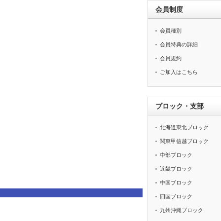
会員制度
会員種別
会員特典の詳細
会員規約
ご加入はこちら
ブロック・支部
北海道東北ブロック
関東甲信越ブロック
中部ブロック
近畿ブロック
中国ブロック
四国ブロック
九州沖縄ブロック