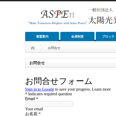
連盟案内
会員制度
ブロック
お問合せ
お問合せ