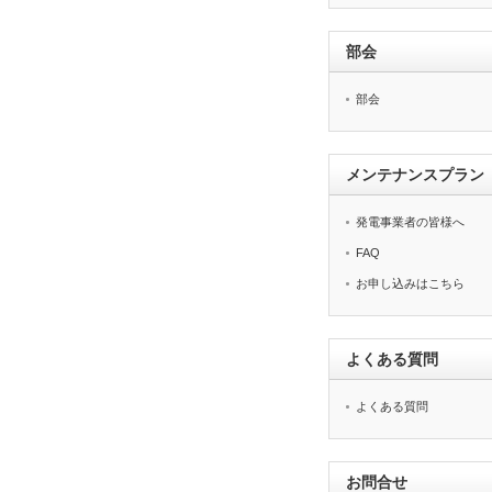
部会
部会
メンテナンスプラン
発電事業者の皆様へ
FAQ
お申し込みはこちら
よくある質問
よくある質問
お問合せ