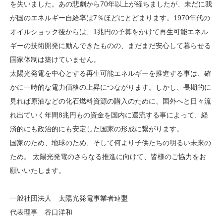
を失いました。あの悲劇から70年以上が経ちましたが、未だに我
が国のエネルギー自給率は7％ほどにとどまります。1970年代の
オイルショック後からは、1兆円の予算をかけて再生可能エネル
ギーの技術開発に励んできたものの、まだまだ安心して暮らせる
国家体制は築けていません。
太陽光発電を中心とする再生可能エネルギーを推進する事は、確
かに一時的な電力価格の上昇につながります。しかし、長期的に
見れば原油などの化石燃料資源の購入のために、国外へと日々流
れ出ていく年間8兆円もの資金を国内に還流する事によって、経
済的にも政治的にも安定した国家の形成に繋がります。
国家のため、地球のため、そして何より子供たちの明るい未来の
ため。 太陽光発電のさらなる推進に向けて、皆様のご協力をお
願いいたします。
一般社団法人 太陽光発電事業者連盟
代表理事 谷口洋和