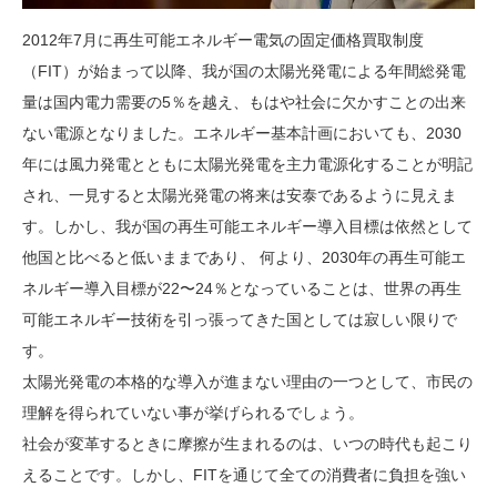
2012年7月に再生可能エネルギー電気の固定価格買取制度
（FIT）が始まって以降、我が国の太陽光発電による年間総発電
量は国内電力需要の5％を越え、もはや社会に欠かすことの出来
ない電源となりました。エネルギー基本計画においても、2030
年には風力発電とともに太陽光発電を主力電源化することが明記
され、一見すると太陽光発電の将来は安泰であるように見えま
す。しかし、我が国の再生可能エネルギー導入目標は依然として
他国と比べると低いままであり、 何より、2030年の再生可能エ
ネルギー導入目標が22〜24％となっていることは、世界の再生
可能エネルギー技術を引っ張ってきた国としては寂しい限りで
す。
太陽光発電の本格的な導入が進まない理由の一つとして、市民の
理解を得られていない事が挙げられるでしょう。
社会が変革するときに摩擦が生まれるのは、いつの時代も起こり
えることです。しかし、FITを通じて全ての消費者に負担を強い