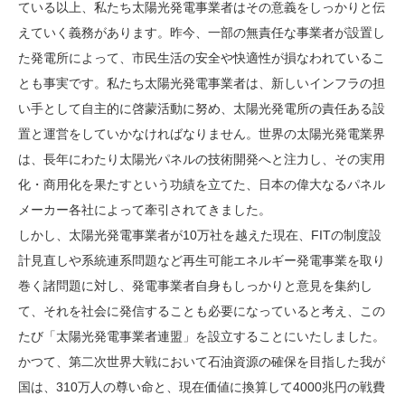
ている以上、私たち太陽光発電事業者はその意義をしっかりと伝
えていく義務があります。昨今、一部の無責任な事業者が設置し
た発電所によって、市民生活の安全や快適性が損なわれているこ
とも事実です。私たち太陽光発電事業者は、新しいインフラの担
い手として自主的に啓蒙活動に努め、太陽光発電所の責任ある設
置と運営をしていかなければなりません。世界の太陽光発電業界
は、長年にわたり太陽光パネルの技術開発へと注力し、その実用
化・商用化を果たすという功績を立てた、日本の偉大なるパネル
メーカー各社によって牽引されてきました。
しかし、太陽光発電事業者が10万社を越えた現在、FITの制度設
計見直しや系統連系問題など再生可能エネルギー発電事業を取り
巻く諸問題に対し、発電事業者自身もしっかりと意見を集約し
て、それを社会に発信することも必要になっていると考え、この
たび「太陽光発電事業者連盟」を設立することにいたしました。
かつて、第二次世界大戦において石油資源の確保を目指した我が
国は、310万人の尊い命と、現在価値に換算して4000兆円の戦費