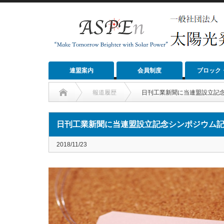
連盟案内
会員制度
ブロック
報道履歴
日刊工業新聞に当連盟設立記
日刊工業新聞に当連盟設立記念シンポジウム
2018/11/23