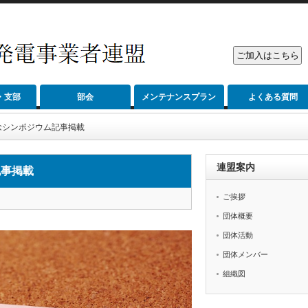
・支部
部会
メンテナンスプラン
よくある質問
念シンポジウム記事掲載
連盟案内
記事掲載
ご挨拶
団体概要
団体活動
団体メンバー
組織図